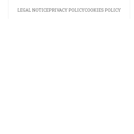
LEGAL NOTICE
PRIVACY POLICY
COOKIES POLICY
© Pathwood Smart S.L. 2026