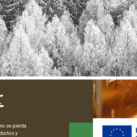
r
 no se pierda
ductos y